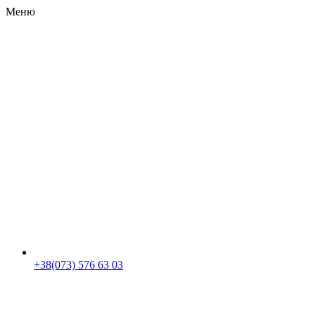
Меню
RU
|
UA
+38(073) 576 63 03