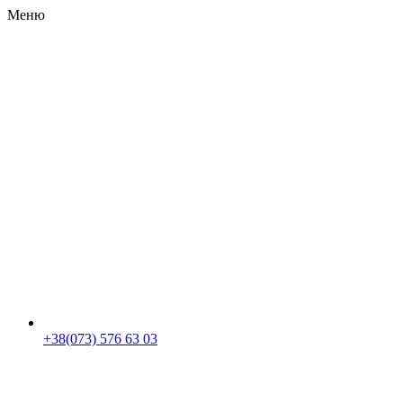
Меню
RU
|
UA
+38(073) 576 63 03