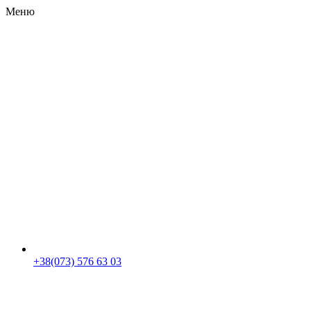
Меню
RU
|
UA
+38(073) 576 63 03