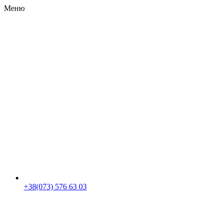
Меню
RU
|
UA
+38(073) 576 63 03