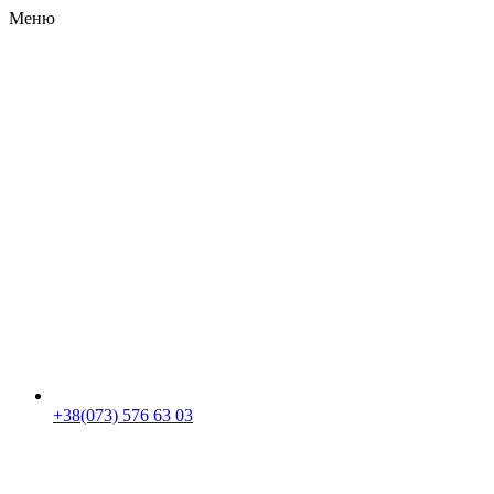
Меню
RU
|
UA
+38(073) 576 63 03