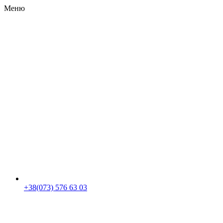
Меню
RU
|
UA
+38(073) 576 63 03