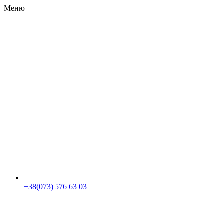
Меню
RU
|
UA
+38(073) 576 63 03