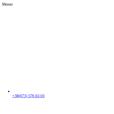
Меню
RU
|
UA
+38(073) 576 63 03