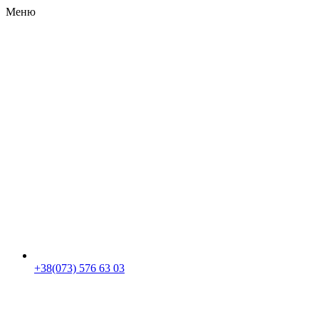
Меню
RU
|
UA
+38(073) 576 63 03