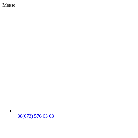
Меню
RU
|
UA
+38(073) 576 63 03