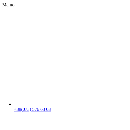
Меню
RU
|
UA
+38(073) 576 63 03