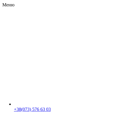
Меню
RU
|
UA
+38(073) 576 63 03