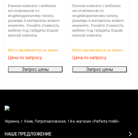
Ванная комната с мебелью
Ванная комната с мебелью
изготовленной по
изготовленной по
индивидуальному заказу,
индивидуальному заказу,
размеры и материалы можно
размеры и материалы можно
изменять. Узнайте стоимость
изменять. Узнайте стоимость
мебели под габариты Вашей
мебели под габариты Вашей
ванной комнаты.
ванной комнаты.
Изготавливается на заказ
Изготавливается на заказ
Цена по запросу
Цена по запросу
Запрос цены
Запрос цены
Украина, г. Киев, Петропавловская, 14-е, магазин «Perfecta mebli»
НАШЕ ПРЕДЛОЖЕНИЕ