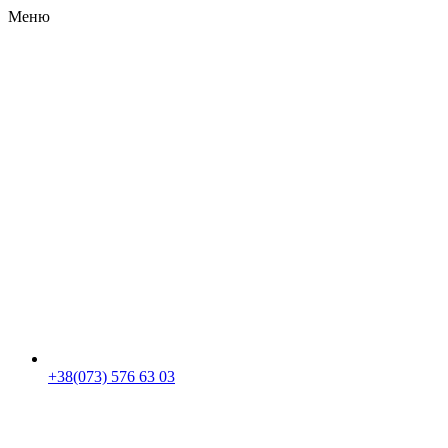
Меню
RU
|
UA
+38(073) 576 63 03