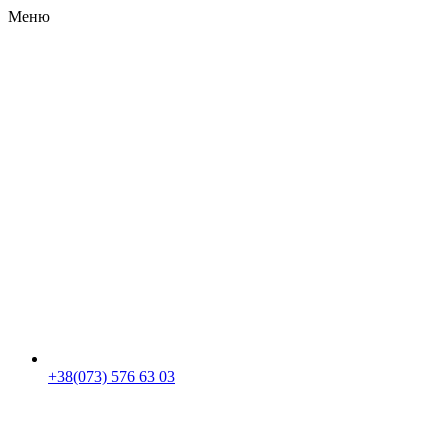
Меню
RU
|
UA
+38(073) 576 63 03