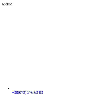
Меню
RU
|
UA
+38(073) 576 63 03