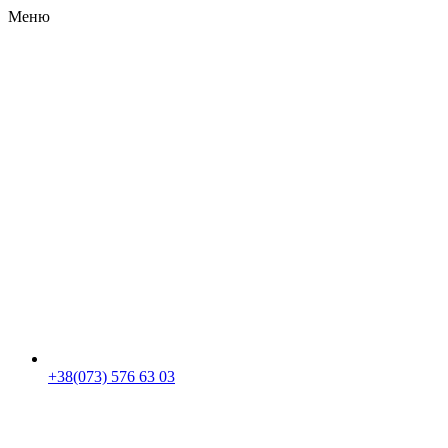
Меню
RU
|
UA
+38(073) 576 63 03