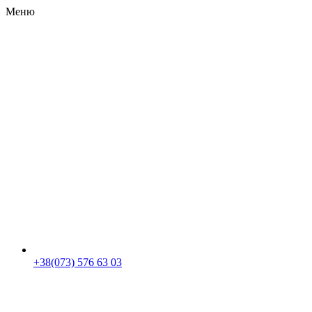
Меню
RU
|
UA
+38(073) 576 63 03