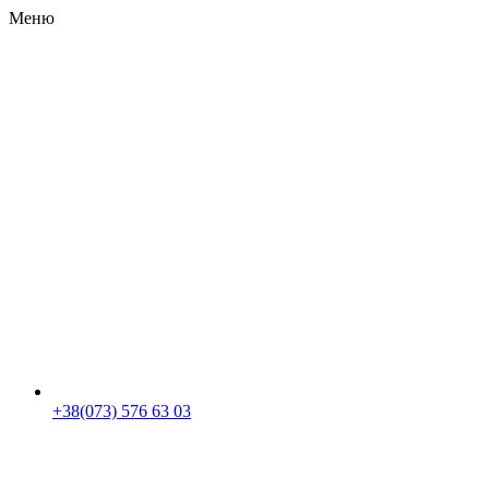
Меню
RU
|
UA
+38(073) 576 63 03