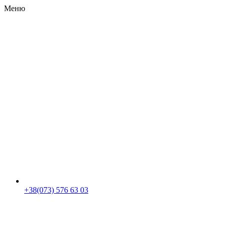
Меню
RU
|
UA
+38(073) 576 63 03