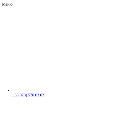
Меню
RU
|
UA
+38(073) 576 63 03