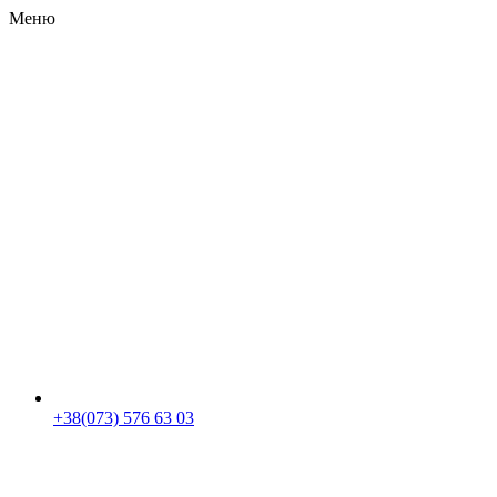
Меню
RU
|
UA
+38(073) 576 63 03