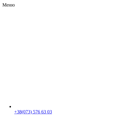
Меню
RU
|
UA
+38(073) 576 63 03