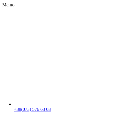
Меню
RU
|
UA
+38(073) 576 63 03