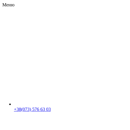
Меню
RU
|
UA
+38(073) 576 63 03