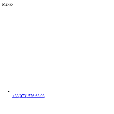
Меню
RU
|
UA
+38(073) 576 63 03