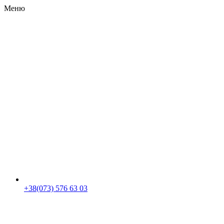
Меню
RU
|
UA
+38(073) 576 63 03