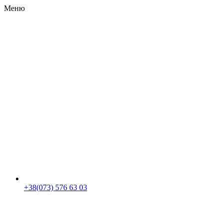
Меню
RU
|
UA
+38(073) 576 63 03