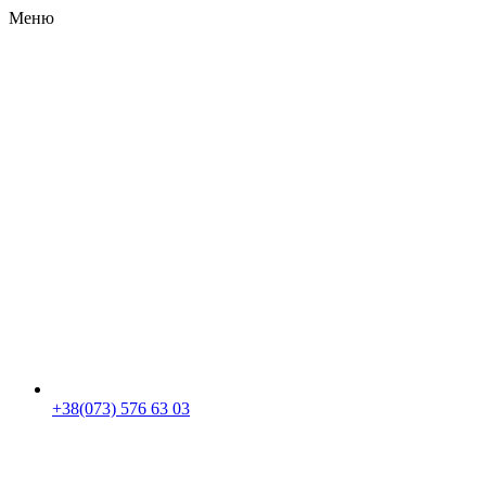
Меню
RU
|
UA
+38(073) 576 63 03