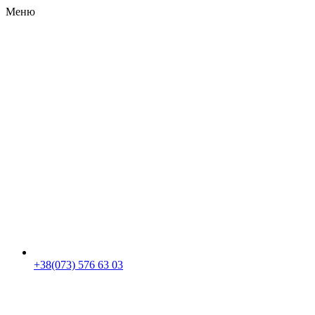
Меню
RU
|
UA
+38(073) 576 63 03