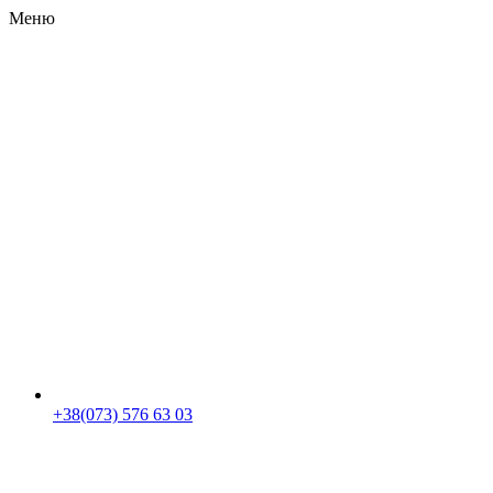
Меню
RU
|
UA
+38(073) 576 63 03