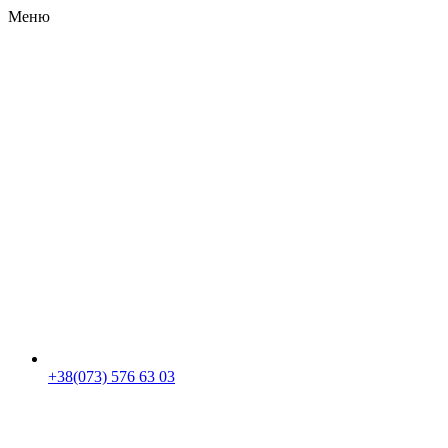
Меню
RU
|
UA
+38(073) 576 63 03