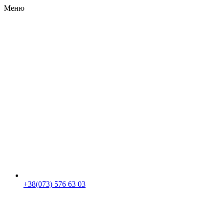
Меню
RU
|
UA
+38(073) 576 63 03