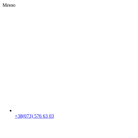
Меню
RU
|
UA
+38(073) 576 63 03