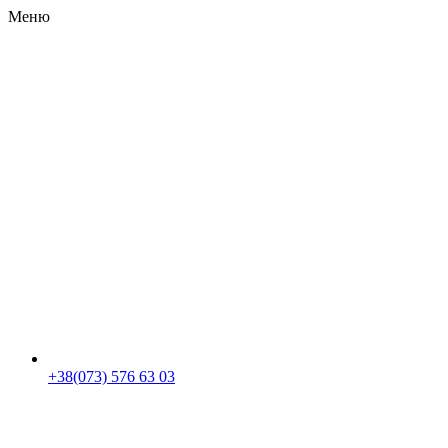
Меню
RU
|
UA
+38(073) 576 63 03