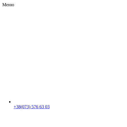
Меню
RU
|
UA
+38(073) 576 63 03