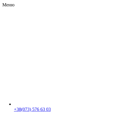
Меню
RU
|
UA
+38(073) 576 63 03