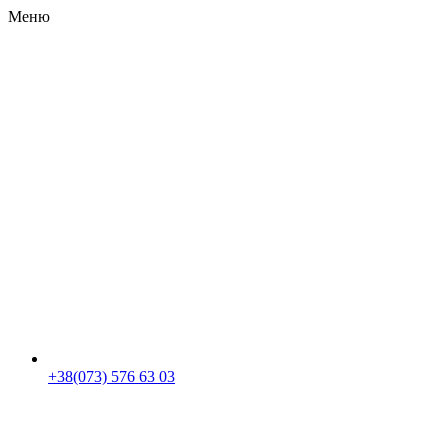
Меню
RU
|
UA
+38(073) 576 63 03