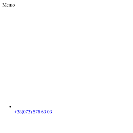
Меню
RU
|
UA
+38(073) 576 63 03