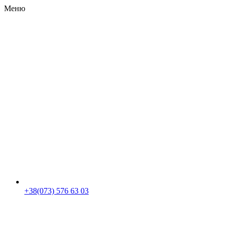
Меню
RU
|
UA
+38(073) 576 63 03