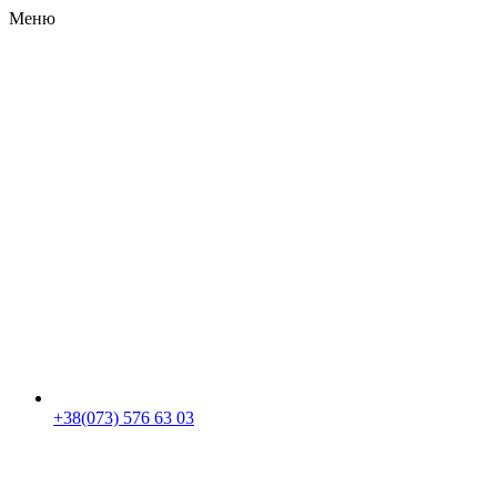
Меню
RU
|
UA
+38(073) 576 63 03