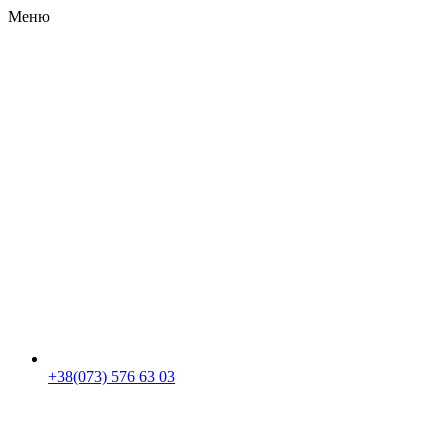
Меню
RU
|
UA
+38(073) 576 63 03