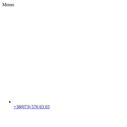
Меню
RU
|
UA
+38(073) 576 63 03