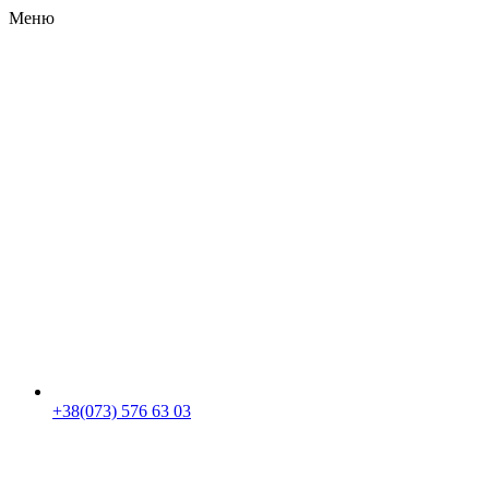
Меню
RU
|
UA
+38(073) 576 63 03