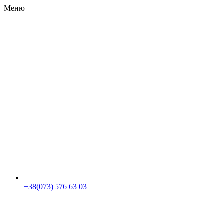
Меню
RU
|
UA
+38(073) 576 63 03