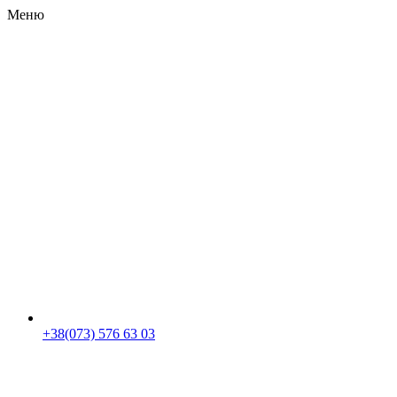
Меню
RU
|
UA
+38(073) 576 63 03