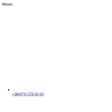
Меню
RU
|
UA
+38(073) 576 63 03