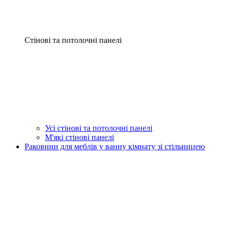
Стінові та потолочні панелі
Усі стінові та потолочні панелі
М'які стінові панелі
Раковини для меблів у ванну кімнату зі стільницею