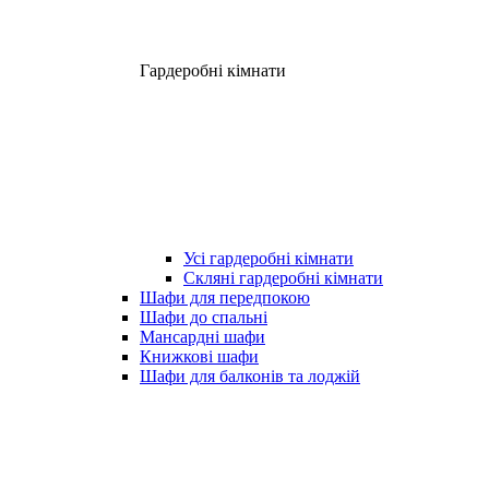
Гардеробні кімнати
Усі гардеробні кімнати
Скляні гардеробні кімнати
Шафи для передпокою
Шафи до спальні
Мансардні шафи
Книжкові шафи
Шафи для балконів та лоджій