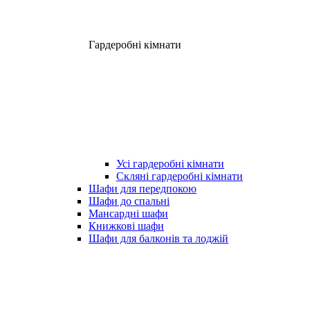
Гардеробні кімнати
Усі гардеробні кімнати
Скляні гардеробні кімнати
Шафи для передпокою
Шафи до спальні
Мансардні шафи
Книжкові шафи
Шафи для балконів та лоджій