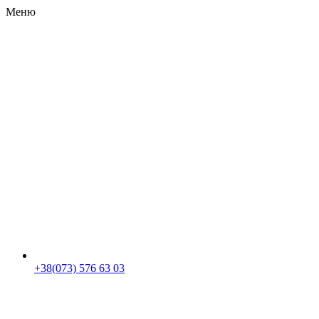
Меню
RU
|
UA
+38(073) 576 63 03