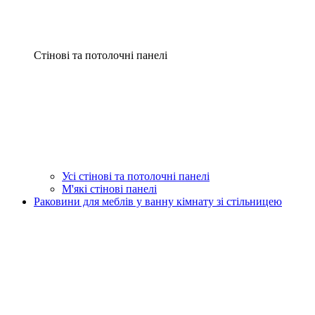
Стінові та потолочні панелі
Усі стінові та потолочні панелі
М'які стінові панелі
Раковини для меблів у ванну кімнату зі стільницею