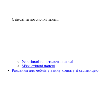
Стінові та потолочні панелі
Усі стінові та потолочні панелі
М'які стінові панелі
Раковини для меблів у ванну кімнату зі стільницею