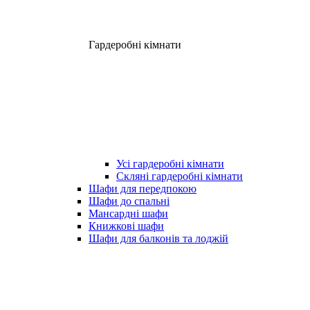
Гардеробні кімнати
Усі гардеробні кімнати
Скляні гардеробні кімнати
Шафи для передпокою
Шафи до спальні
Мансардні шафи
Книжкові шафи
Шафи для балконів та лоджій