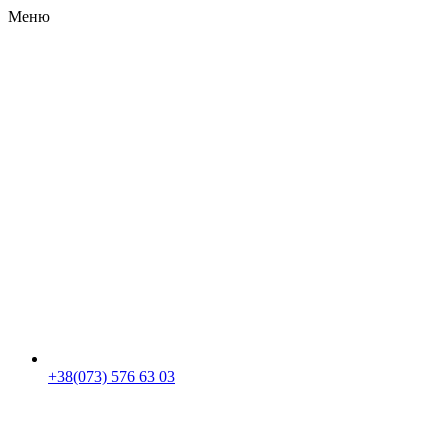
Меню
RU
|
UA
+38(073) 576 63 03