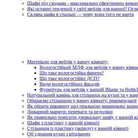
Шафи під сходами - максимально єфектривно викори
Які останні тенденції у світі меблів для ванної? Ог
Скляна шафа в спальні — чому вона того не варта
Матеріали для меблів у ванну кімнату
Вологостійкий МДФ для меблів у ванну кімна
Що таке вологостійка фанера?
Що таке вологостійке ДСП?
Види вологостійких фасадів
Фурнітура для меблів у ванній Blume та Hettic
Натуральний камінь для стільниць на кухні та у ван
Обираємо стільницю у ванну кімнату: рекомендації
Як обрати раковину над пральною машинкою: корис
Ливарний мармур: переваги та недоліки
Як правильно повісити дзеркальну шафу у ванній кі
Шафи з пластику у ванній кімнаті
Стільниця із пластику (акрилу) у ванній кімнаті
Об`єднання кухні з вітальнею