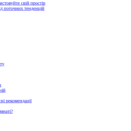
стовуйте свій простір
ляд поточних тенденцій
ту
h
ній
ні рекомендації
мнаті?