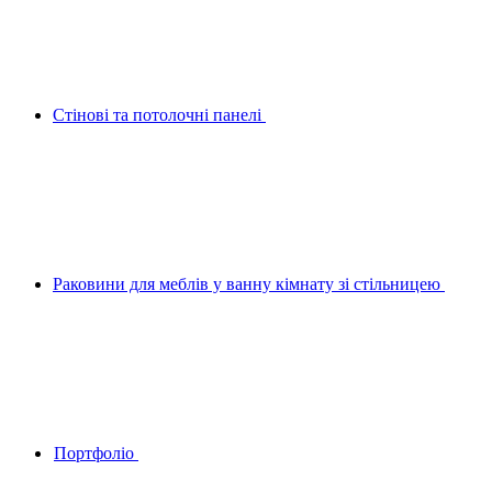
Стінові та потолочні панелі
Раковини для меблів у ванну кімнату зі стільницею
Портфоліо